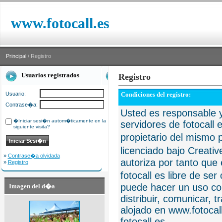
www.fotocall.es
Principal
/ Registro
Usuarios registrados
Registro
Usuario:
Condiciones del registro:
Contrase�a:
Usted es responsable y
�Iniciar sesi�n autom�ticamente en la
servidores de fotocall 
siguiente visita?
propietario del mismo p
licenciado bajo Creat
»
Contrase�a olvidada
autoriza por tanto que 
»
Registro
fotocall es libre de se
puede hacer un uso com
Imagen del d�a
distribuir, comunicar, 
alojado en www.fotocall
fotocall.es.