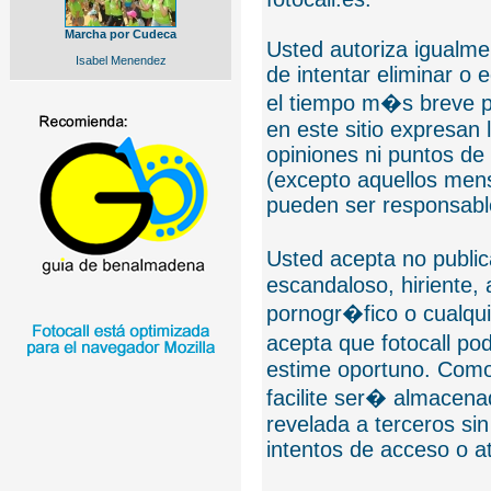
Marcha por Cudeca
Usted autoriza igualmen
Isabel Menendez
de intentar eliminar o 
el tiempo m�s breve p
en este sitio expresan 
opiniones ni puntos de
(excepto aquellos mens
pueden ser responsable
Usted acepta no public
escandaloso, hiriente,
pornogr�fico o cualquie
acepta que fotocall po
estime oportuno. Como
facilite ser� almacen
revelada a terceros sin
intentos de acceso o 