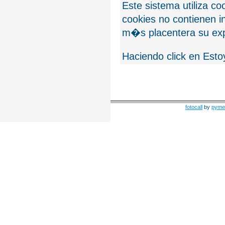
Este sistema utiliza c
cookies no contienen 
m�s placentera su exp
Haciendo click en Esto
fotocall
by
pyme