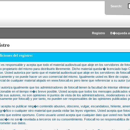
Search:
Registro
B�squeda a
istro
iciones del registro:
 es responsable y acepta que todo el material audiovisual que aloje en los servidores de fotoc
 o propietario del mismo para distribuirlo libremente. Dicho material quedar� licenciado 
se. Usted autoriza por tanto que el material audiovisual que aloje en los servidores de fotocal
camente y se puede hacer un uso comercial del mismo. Igualmente usted es libre de copiar, d
cial de cualquier material alojado en www.fotocall.es pero tiene que referenciar a su autor (us
 autoriza igualmente que los administradores de fotocall tienen la facultad de intentar eliminar
cionable en el tiempo m�s breve posible. Usted acepta que todos los mensajes publicados en
 de sus autores, no son opiniones ni puntos de vista de los administradores, moderadores 
samente por fotocall) y por tanto, no pueden ser responsables de las opiniones publicadas po
 acepta no publicar ning�n contenido abusivo, obsceno, vulgar, escandaloso, hiriente, ame
gr�fico o cualquier otro material que pueda violar las leyes vigentes. Usted acepta que fotoca
to que estime oportuno. Como usuario usted acepta que cualquier dato que usted nos faci
maci�n no ser� revelada a terceros sin su consentimiento. Fotocall no se responsabiliza d
ometer sus datos.