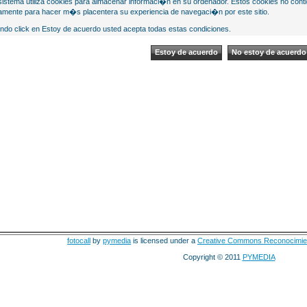
sistema utiliza cookies para almacenar informaci�n en su ordenador. Estos cookies no cont
mente para hacer m�s placentera su experiencia de navegaci�n por este sitio.
ndo click en Estoy de acuerdo usted acepta todas estas condiciones.
fotocall
by
pymedia
is licensed under a
Creative Commons Reconocimie
Copyright © 2011
PYMEDIA