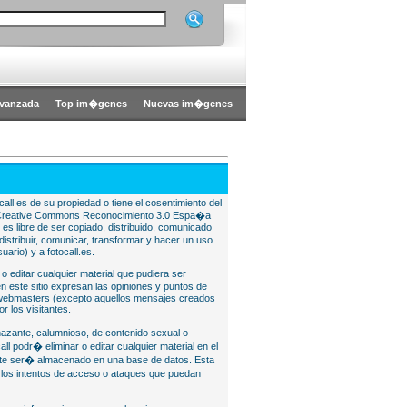
vanzada
Top im�genes
Nuevas im�genes
all es de su propiedad o tiene el cosentimiento del
bajo Creative Commons Reconocimiento 3.0 Espa�a
l es libre de ser copiado, distribuido, comunicado
istribuir, comunicar, transformar y hacer un uso
uario) y a fotocall.es.
 o editar cualquier material que pudiera ser
 este sitio expresan las opiniones y puntos de
o webmasters (excepto aquellos mensajes creados
r los visitantes.
nazante, calumnioso, de contenido sexual o
ll podr� eliminar o editar cualquier material en el
lite ser� almacenado en una base de datos. Esta
e los intentos de acceso o ataques que puedan