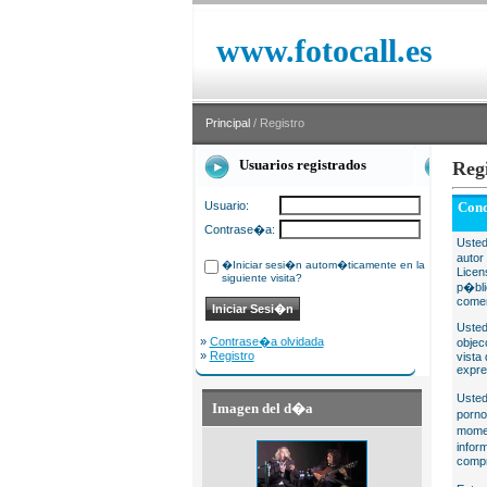
www.fotocall.es
Principal
/ Registro
Usuarios registrados
Reg
Usuario:
Cond
Contrase�a:
Usted
autor
�Iniciar sesi�n autom�ticamente en la
Licen
siguiente visita?
p�bli
comer
Usted
»
Contrase�a olvidada
objec
»
Registro
vista
expre
Usted
Imagen del d�a
porno
momen
infor
compr