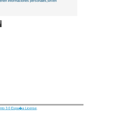
ienen informaciones personales,sirven
nto 3.0 Espa�a License
.