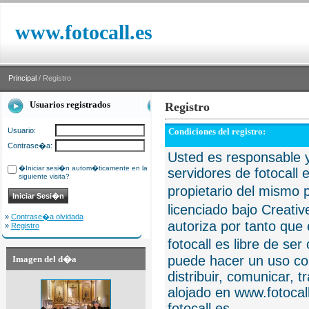
www.fotocall.es
Principal
/ Registro
Usuarios registrados
Registro
Usuario:
Condiciones del registro:
Contrase�a:
Usted es responsable y
�Iniciar sesi�n autom�ticamente en la
servidores de fotocall 
siguiente visita?
propietario del mismo p
licenciado bajo Creat
»
Contrase�a olvidada
autoriza por tanto que 
»
Registro
fotocall es libre de se
puede hacer un uso com
Imagen del d�a
distribuir, comunicar, 
alojado en www.fotocall
fotocall.es.