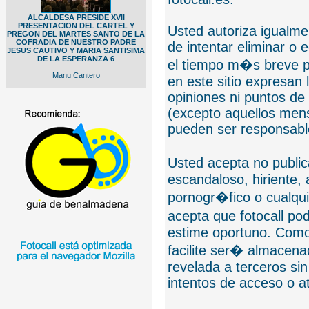
ALCALDESA PRESIDE XVII
PRESENTACION DEL CARTEL Y
Usted autoriza igualmen
PREGON DEL MARTES SANTO DE LA
COFRADIA DE NUESTRO PADRE
de intentar eliminar o 
JESUS CAUTIVO Y MARIA SANTISIMA
DE LA ESPERANZA 6
el tiempo m�s breve p
Manu Cantero
en este sitio expresan 
opiniones ni puntos de
(excepto aquellos mens
pueden ser responsable
Usted acepta no public
escandaloso, hiriente,
pornogr�fico o cualquie
acepta que fotocall po
estime oportuno. Como
facilite ser� almacen
revelada a terceros sin
intentos de acceso o 