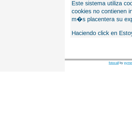
Este sistema utiliza c
cookies no contienen 
m�s placentera su exp
Haciendo click en Esto
fotocall
by
pyme