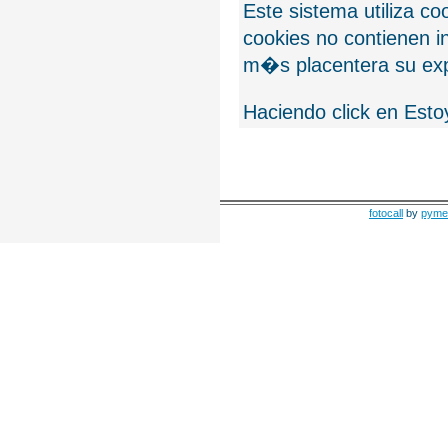
Este sistema utiliza c
cookies no contienen 
m�s placentera su exp
Haciendo click en Esto
fotocall
by
pyme