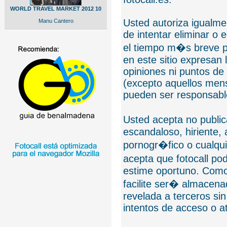
WORLD TRAVEL MARKET 2012 10
Usted autoriza igualmen
Manu Cantero
de intentar eliminar o 
el tiempo m�s breve p
en este sitio expresan 
opiniones ni puntos de
(excepto aquellos mens
pueden ser responsable
Usted acepta no public
escandaloso, hiriente,
pornogr�fico o cualquie
acepta que fotocall po
estime oportuno. Como
facilite ser� almacen
revelada a terceros sin
intentos de acceso o 