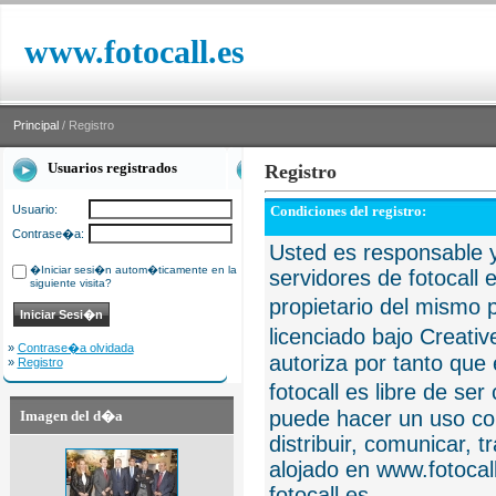
www.fotocall.es
Principal
/ Registro
Usuarios registrados
Registro
Usuario:
Condiciones del registro:
Contrase�a:
Usted es responsable y
�Iniciar sesi�n autom�ticamente en la
servidores de fotocall 
siguiente visita?
propietario del mismo p
licenciado bajo Creat
»
Contrase�a olvidada
autoriza por tanto que 
»
Registro
fotocall es libre de se
puede hacer un uso com
Imagen del d�a
distribuir, comunicar, 
alojado en www.fotocall
fotocall.es.