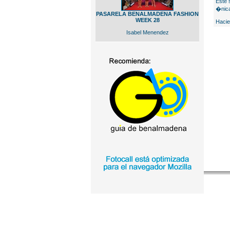
Este 
�nica
PASARELA BENALMADENA FASHION
WEEK 28
Hacie
Isabel Menendez