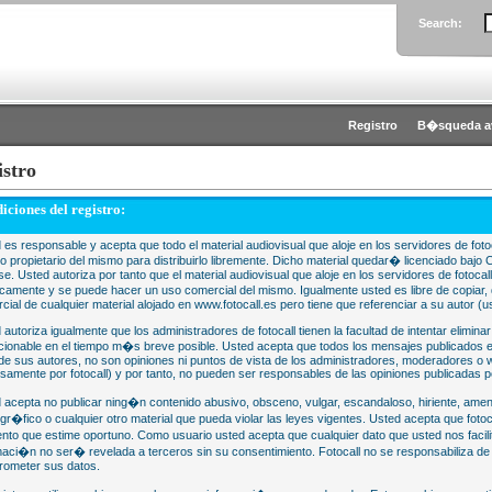
Search:
Registro
B�squeda a
istro
iciones del registro:
 es responsable y acepta que todo el material audiovisual que aloje en los servidores de fotoc
 o propietario del mismo para distribuirlo libremente. Dicho material quedar� licenciado 
se. Usted autoriza por tanto que el material audiovisual que aloje en los servidores de fotocal
camente y se puede hacer un uso comercial del mismo. Igualmente usted es libre de copiar, d
cial de cualquier material alojado en www.fotocall.es pero tiene que referenciar a su autor (us
 autoriza igualmente que los administradores de fotocall tienen la facultad de intentar eliminar
cionable en el tiempo m�s breve posible. Usted acepta que todos los mensajes publicados en
 de sus autores, no son opiniones ni puntos de vista de los administradores, moderadores 
samente por fotocall) y por tanto, no pueden ser responsables de las opiniones publicadas po
 acepta no publicar ning�n contenido abusivo, obsceno, vulgar, escandaloso, hiriente, ame
gr�fico o cualquier otro material que pueda violar las leyes vigentes. Usted acepta que fotoca
to que estime oportuno. Como usuario usted acepta que cualquier dato que usted nos faci
maci�n no ser� revelada a terceros sin su consentimiento. Fotocall no se responsabiliza d
ometer sus datos.