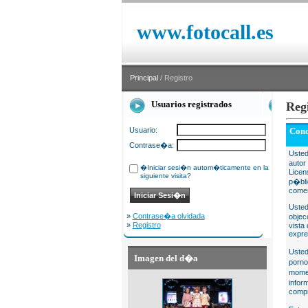
www.fotocall.es
Principal
/ Registro
Usuarios registrados
Reg
Usuario:
Cond
Contrase�a:
Usted
autor
�Iniciar sesi�n autom�ticamente en la
Licen
siguiente visita?
p�bli
comer
Usted
»
Contrase�a olvidada
objec
»
Registro
vista
expre
Usted
Imagen del d�a
porno
momen
infor
compr