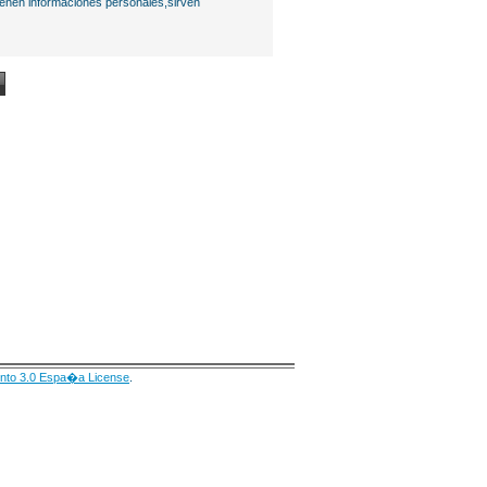
ienen informaciones personales,sirven
nto 3.0 Espa�a License
.