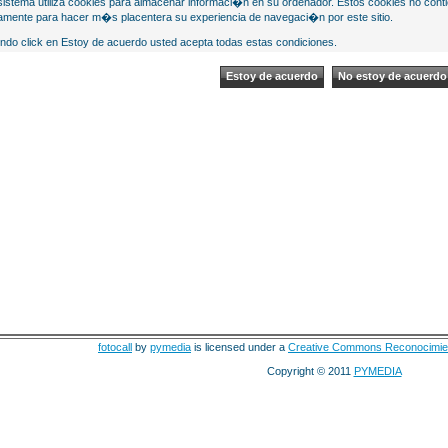
sistema utiliza cookies para almacenar informaci�n en su ordenador. Estos cookies no cont
mente para hacer m�s placentera su experiencia de navegaci�n por este sitio.
ndo click en Estoy de acuerdo usted acepta todas estas condiciones.
fotocall
by
pymedia
is licensed under a
Creative Commons Reconocimie
Copyright © 2011
PYMEDIA