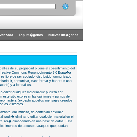
vanzada
Top im�genes
Nuevas im�genes
all es de su propiedad o tiene el cosentimiento del
bajo Creative Commons Reconocimiento 3.0 Espa�a
l es libre de ser copiado, distribuido, comunicado
istribuir, comunicar, transformar y hacer un uso
uario) y a fotocall.es.
 o editar cualquier material que pudiera ser
 este sitio expresan las opiniones y puntos de
o webmasters (excepto aquellos mensajes creados
r los visitantes.
nazante, calumnioso, de contenido sexual o
ll podr� eliminar o editar cualquier material en el
lite ser� almacenado en una base de datos. Esta
e los intentos de acceso o ataques que puedan