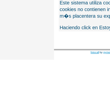
Este sistema utiliza c
cookies no contienen 
m�s placentera su exp
Haciendo click en Esto
fotocall
by
pyme