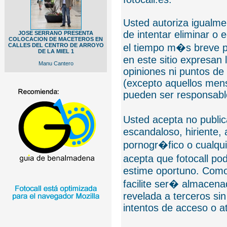
Usted autoriza igualmen
de intentar eliminar o 
JOSE SERRANO PRESENTA
COLOCACION DE MACETEROS EN
CALLES DEL CENTRO DE ARROYO
el tiempo m�s breve p
DE LA MIEL 1
en este sitio expresan 
Manu Cantero
opiniones ni puntos de
(excepto aquellos mens
pueden ser responsable
Usted acepta no public
escandaloso, hiriente,
pornogr�fico o cualquie
acepta que fotocall po
estime oportuno. Como
facilite ser� almacen
revelada a terceros sin
intentos de acceso o 