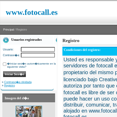
www.fotocall.es
Principal
/ Registro
Usuarios registrados
Registro
Usuario:
Condiciones del registro:
Contrase�a:
Usted es responsable y
�Iniciar sesi�n autom�ticamente en la
servidores de fotocall 
siguiente visita?
propietario del mismo p
licenciado bajo Creat
»
Contrase�a olvidada
autoriza por tanto que 
»
Registro
fotocall es libre de se
puede hacer un uso com
Imagen del d�a
distribuir, comunicar, 
alojado en www.fotocall
fotocall.es.