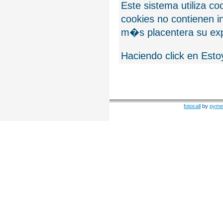
Este sistema utiliza c
cookies no contienen 
m�s placentera su exp
Haciendo click en Esto
fotocall
by
pyme