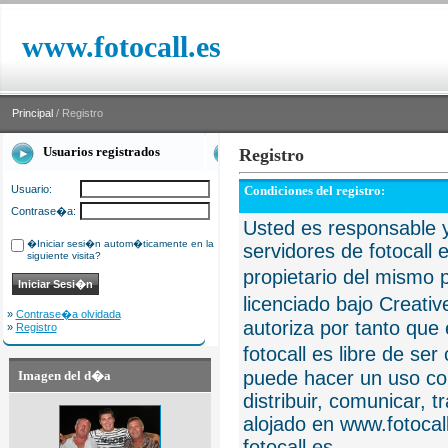
www.fotocall.es
Principal
/ Registro
Usuarios registrados
Registro
Usuario:
Condiciones del registro:
Contrase�a:
Usted es responsable y
�Iniciar sesi�n autom�ticamente en la
servidores de fotocall 
siguiente visita?
propietario del mismo p
licenciado bajo Creat
»
Contrase�a olvidada
autoriza por tanto que 
»
Registro
fotocall es libre de se
puede hacer un uso com
Imagen del d�a
distribuir, comunicar, 
alojado en www.fotocall
fotocall.es.