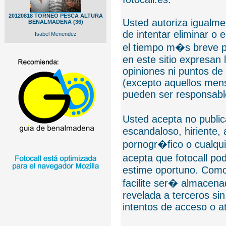
20120818 TORNEO PESCA ALTURA
Usted autoriza igualmen
BENALMADENA (36)
de intentar eliminar o 
Isabel Menendez
el tiempo m�s breve p
en este sitio expresan 
opiniones ni puntos de
(excepto aquellos mens
pueden ser responsable
Usted acepta no public
escandaloso, hiriente,
pornogr�fico o cualquie
acepta que fotocall po
estime oportuno. Como
facilite ser� almacen
revelada a terceros sin
intentos de acceso o 