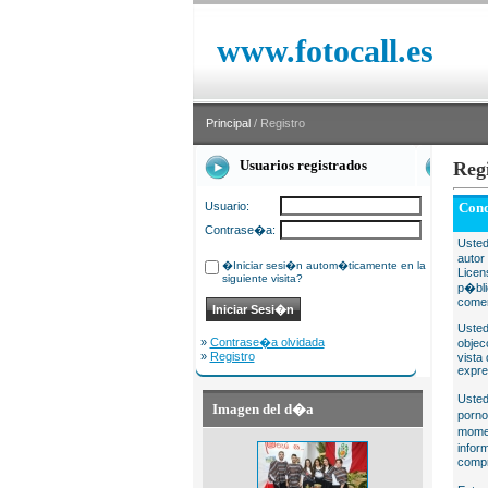
www.fotocall.es
Principal
/ Registro
Usuarios registrados
Reg
Usuario:
Cond
Contrase�a:
Usted
autor
�Iniciar sesi�n autom�ticamente en la
Licen
siguiente visita?
p�bli
comer
Usted
»
Contrase�a olvidada
objec
»
Registro
vista
expre
Usted
Imagen del d�a
porno
momen
infor
compr