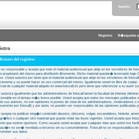
Search:
Registro
B�squeda a
istro
iciones del registro:
 es responsable y acepta que todo el material audiovisual que aloje en los servidores de fotoc
 o propietario del mismo para distribuirlo libremente. Dicho material quedar� licenciado 
se. Usted autoriza por tanto que el material audiovisual que aloje en los servidores de fotocal
camente y se puede hacer un uso comercial del mismo. Igualmente usted es libre de copiar, d
cial de cualquier material alojado en www.fotocall.es pero tiene que referenciar a su autor (us
 autoriza igualmente que los administradores de fotocall tienen la facultad de intentar eliminar
cionable en el tiempo m�s breve posible. Usted acepta que todos los mensajes publicados en
 de sus autores, no son opiniones ni puntos de vista de los administradores, moderadores 
samente por fotocall) y por tanto, no pueden ser responsables de las opiniones publicadas po
 acepta no publicar ning�n contenido abusivo, obsceno, vulgar, escandaloso, hiriente, ame
gr�fico o cualquier otro material que pueda violar las leyes vigentes. Usted acepta que fotoca
to que estime oportuno. Como usuario usted acepta que cualquier dato que usted nos faci
maci�n no ser� revelada a terceros sin su consentimiento. Fotocall no se responsabiliza d
ometer sus datos.