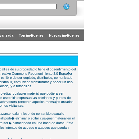
vanzada
Top im�genes
Nuevas im�genes
all es de su propiedad o tiene el cosentimiento del
bajo Creative Commons Reconocimiento 3.0 Espa�a
l es libre de ser copiado, distribuido, comunicado
istribuir, comunicar, transformar y hacer un uso
uario) y a fotocall.es.
 o editar cualquier material que pudiera ser
 este sitio expresan las opiniones y puntos de
o webmasters (excepto aquellos mensajes creados
r los visitantes.
nazante, calumnioso, de contenido sexual o
ll podr� eliminar o editar cualquier material en el
lite ser� almacenado en una base de datos. Esta
e los intentos de acceso o ataques que puedan