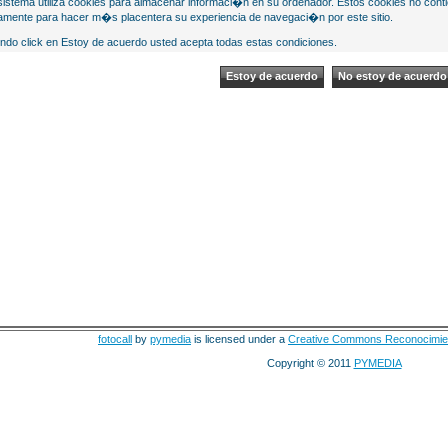
sistema utiliza cookies para almacenar informaci�n en su ordenador. Estos cookies no cont
mente para hacer m�s placentera su experiencia de navegaci�n por este sitio.
ndo click en Estoy de acuerdo usted acepta todas estas condiciones.
fotocall
by
pymedia
is licensed under a
Creative Commons Reconocimie
Copyright © 2011
PYMEDIA