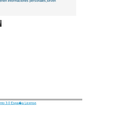
ienen informaciones personales,sirven
nto 3.0 Espa�a License
.