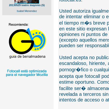
20130529 teatro mayores (5)
Usted autoriza igualmen
Isabel Menendez
de intentar eliminar o 
el tiempo m�s breve p
en este sitio expresan 
opiniones ni puntos de
(excepto aquellos mens
pueden ser responsable
Usted acepta no public
escandaloso, hiriente,
pornogr�fico o cualquie
acepta que fotocall po
estime oportuno. Como
facilite ser� almacen
revelada a terceros sin
intentos de acceso o 