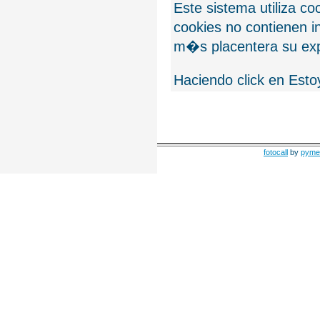
Este sistema utiliza c
cookies no contienen 
m�s placentera su exp
Haciendo click en Esto
fotocall
by
pyme