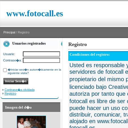
www.fotocall.es
Principal
/ Registro
Usuarios registrados
Registro
Usuario:
Condiciones del registro:
Contrase�a:
Usted es responsable y
�Iniciar sesi�n autom�ticamente en la
servidores de fotocall 
siguiente visita?
propietario del mismo p
licenciado bajo Creat
»
Contrase�a olvidada
autoriza por tanto que 
»
Registro
fotocall es libre de se
puede hacer un uso com
Imagen del d�a
distribuir, comunicar, 
alojado en www.fotocall
fotocall.es.