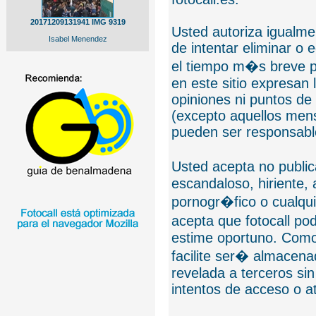
20171209131941 IMG 9319
Usted autoriza igualmen
Isabel Menendez
de intentar eliminar o 
el tiempo m�s breve p
en este sitio expresan 
opiniones ni puntos de
(excepto aquellos mens
pueden ser responsable
Usted acepta no public
escandaloso, hiriente,
pornogr�fico o cualquie
acepta que fotocall po
estime oportuno. Como
facilite ser� almacen
revelada a terceros sin
intentos de acceso o 