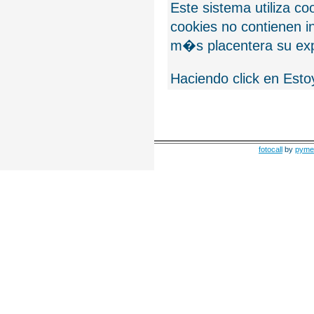
Este sistema utiliza c
cookies no contienen 
m�s placentera su exp
Haciendo click en Esto
fotocall
by
pyme