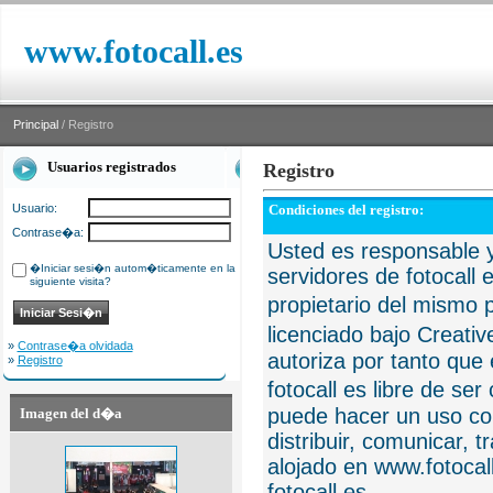
www.fotocall.es
Principal
/ Registro
Usuarios registrados
Registro
Usuario:
Condiciones del registro:
Contrase�a:
Usted es responsable y
�Iniciar sesi�n autom�ticamente en la
servidores de fotocall 
siguiente visita?
propietario del mismo p
licenciado bajo Creat
»
Contrase�a olvidada
autoriza por tanto que 
»
Registro
fotocall es libre de se
puede hacer un uso com
Imagen del d�a
distribuir, comunicar, 
alojado en www.fotocall
fotocall.es.