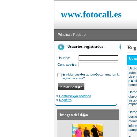
www.fotocall.es
Principal
/ Registro
Usuarios registrados
Reg
Usuario:
Cond
Contrase�a:
Usted
autor
�Iniciar sesi�n autom�ticamente en la
Licen
siguiente visita?
p�bli
comer
Usted
»
Contrase�a olvidada
objec
»
Registro
vista
expre
Usted
Imagen del d�a
porno
momen
infor
compr