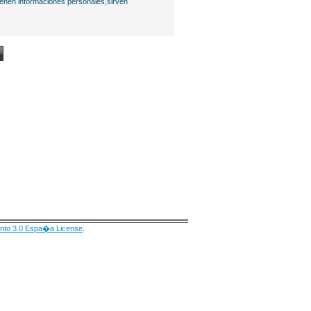
ienen informaciones personales,sirven
nto 3.0 Espa�a License
.