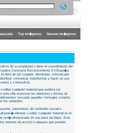
vanzada
Top im�genes
Nuevas im�genes
all es de su propiedad o tiene el cosentimiento del
bajo Creative Commons Reconocimiento 3.0 Espa�a
l es libre de ser copiado, distribuido, comunicado
istribuir, comunicar, transformar y hacer un uso
uario) y a fotocall.es.
 o editar cualquier material que pudiera ser
 este sitio expresan las opiniones y puntos de
o webmasters (excepto aquellos mensajes creados
r los visitantes.
nazante, calumnioso, de contenido sexual o
ll podr� eliminar o editar cualquier material en el
lite ser� almacenado en una base de datos. Esta
e los intentos de acceso o ataques que puedan