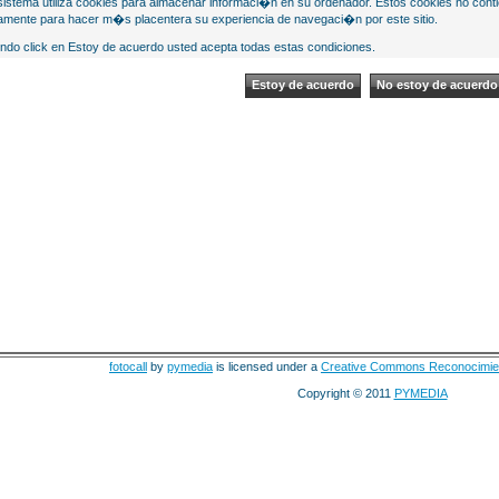
sistema utiliza cookies para almacenar informaci�n en su ordenador. Estos cookies no cont
mente para hacer m�s placentera su experiencia de navegaci�n por este sitio.
ndo click en Estoy de acuerdo usted acepta todas estas condiciones.
fotocall
by
pymedia
is licensed under a
Creative Commons Reconocimie
Copyright © 2011
PYMEDIA