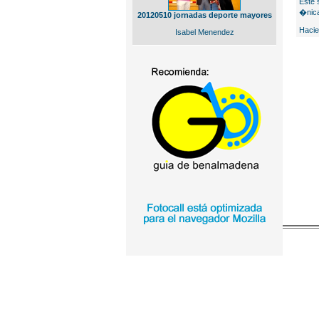
Este 
�nica
20120510 jornadas deporte mayores
Hacie
Isabel Menendez