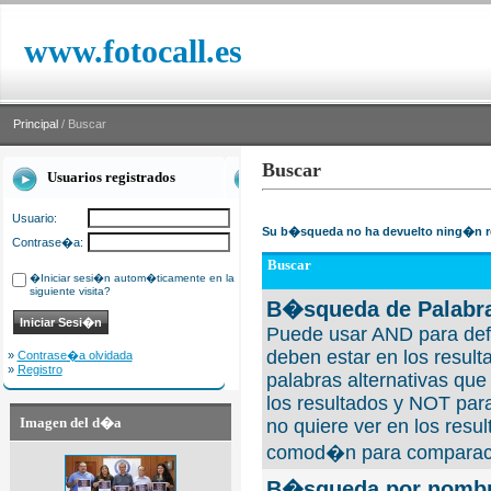
www.fotocall.es
Principal
/ Buscar
Buscar
Usuarios registrados
Usuario:
Su b�squeda no ha devuelto ning�n r
Contrase�a:
Buscar
�Iniciar sesi�n autom�ticamente en la
siguiente visita?
B�squeda de Palabra
Puede usar AND para defi
deben estar en los result
»
Contrase�a olvidada
»
Registro
palabras alternativas qu
los resultados y NOT para
Imagen del d�a
no quiere ver en los resul
comod�n para comparaci
B�squeda por nombre