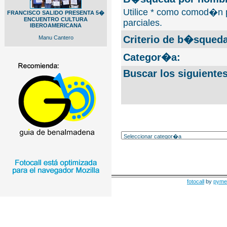
Utilice * como comod�n 
FRANCISCO SALIDO PRESENTA 5�
ENCUENTRO CULTURA
parciales.
IBEROAMERICANA
Criterio de b�squeda
Manu Cantero
Categor�a:
Buscar los siguiente
fotocall
by
pyme