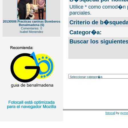
Utilice * como comod�n 
parciales.
Criterio de b�squeda
20130506 Practicas caninas Bomberos
Benalmadena (6)
Comentarios: 0
Categor�a:
Isabel Menendez
Buscar los siguiente
fotocall
by
pyme