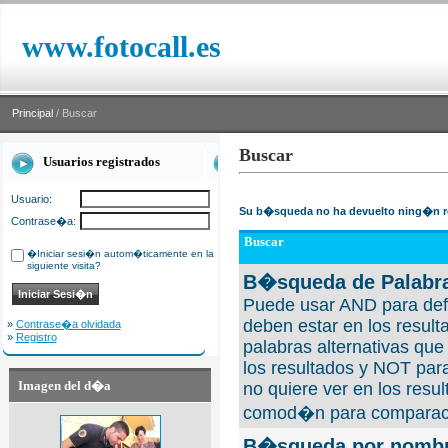
www.fotocall.es
Principal
/ Buscar
Buscar
Usuarios registrados
Usuario:
Su b�squeda no ha devuelto ning�n r
Contrase�a:
Buscar
�Iniciar sesi�n autom�ticamente en la
siguiente visita?
B�squeda de Palabra
Puede usar AND para defi
deben estar en los result
»
Contrase�a olvidada
»
Registro
palabras alternativas qu
los resultados y NOT para
Imagen del d�a
no quiere ver en los resul
comod�n para comparaci
B�squeda por nombre