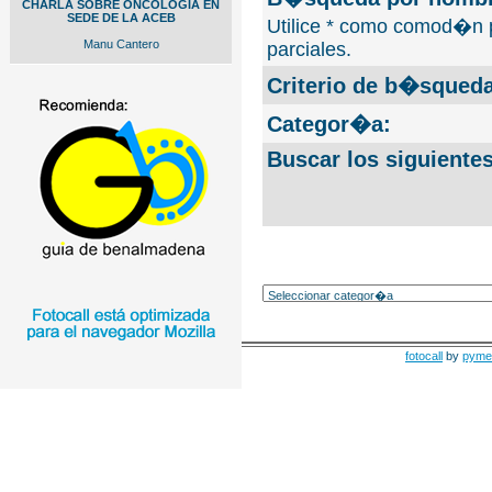
CHARLA SOBRE ONCOLOGIA EN
SEDE DE LA ACEB
Utilice * como comod�n 
Manu Cantero
parciales.
Criterio de b�squeda
Categor�a:
Buscar los siguiente
fotocall
by
pyme