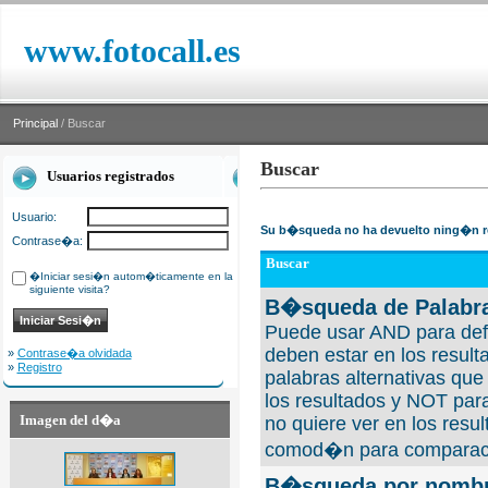
www.fotocall.es
Principal
/ Buscar
Buscar
Usuarios registrados
Usuario:
Su b�squeda no ha devuelto ning�n r
Contrase�a:
Buscar
�Iniciar sesi�n autom�ticamente en la
siguiente visita?
B�squeda de Palabra
Puede usar AND para defi
deben estar en los result
»
Contrase�a olvidada
»
Registro
palabras alternativas qu
los resultados y NOT para
Imagen del d�a
no quiere ver en los resul
comod�n para comparaci
B�squeda por nombre