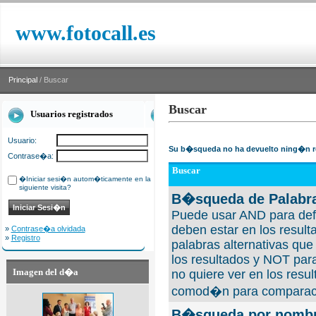
www.fotocall.es
Principal
/ Buscar
Buscar
Usuarios registrados
Usuario:
Su b�squeda no ha devuelto ning�n r
Contrase�a:
Buscar
�Iniciar sesi�n autom�ticamente en la
siguiente visita?
B�squeda de Palabra
Puede usar AND para defi
deben estar en los result
»
Contrase�a olvidada
»
Registro
palabras alternativas qu
los resultados y NOT para
Imagen del d�a
no quiere ver en los resul
comod�n para comparaci
B�squeda por nombre