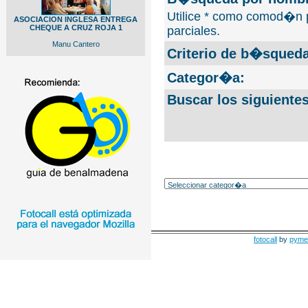
Utilice * como comod�n 
ASOCIACION INGLESA ENTREGA
CHEQUE A CRUZ ROJA 1
parciales.
Manu Cantero
Criterio de b�squeda
Categor�a:
Buscar los siguiente
fotocall
by
pyme