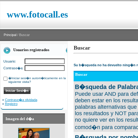
www.fotocall.es
Principal
/ Buscar
Buscar
Usuarios registrados
Usuario:
Su b�squeda no ha devuelto ning�n r
Contrase�a:
Buscar
�Iniciar sesi�n autom�ticamente en la
siguiente visita?
B�squeda de Palabra
Puede usar AND para defi
deben estar en los result
»
Contrase�a olvidada
»
Registro
palabras alternativas qu
los resultados y NOT para
Imagen del d�a
no quiere ver en los resul
comod�n para comparaci
B�squeda por nombre