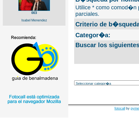
Utilice * como comod�n 
003
parciales.
Isabel Menendez
Criterio de b�squeda
Categor�a:
Buscar los siguiente
fotocall
by
pyme