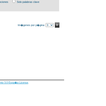
pciones
Solo palabras clave
Im�genes por p�gina:
nto 3.0 Espa�a License
.