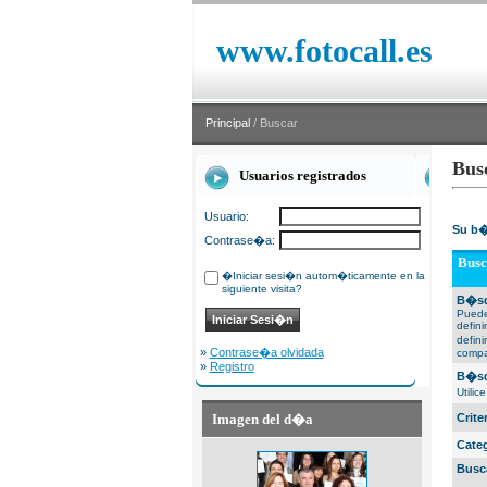
www.fotocall.es
Principal
/ Buscar
Bus
Usuarios registrados
Usuario:
Su b�
Contrase�a:
Busc
�Iniciar sesi�n autom�ticamente en la
siguiente visita?
B�sq
Puede
defin
defin
»
Contrase�a olvidada
compa
»
Registro
B�sq
Utili
Imagen del d�a
Crit
Cate
Busc