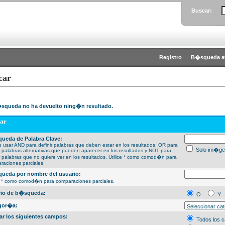
Buscar:
Registro
B�squeda a
car
squeda no ha devuelto ning�n resultado.
ar
ueda de Palabra Clave:
 usar AND para definir palabras que deben estar en los resultados, OR para
Solo im�ge
ir palabras alternativas que pueden aparecer en los resultados y NOT para
ir palabras que no quiere ver en los resultados. Utilice * como comod�n para
raciones parciales.
ueda por nombre del usuario:
ce * como comod�n para comparaciones parciales.
erio de b�squeda:
O
Y
gor�a:
ar los siguientes campos:
Todos los 