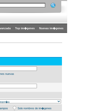
vanzada
Top im�genes
Nuevas im�genes
nes nuevas
campos
Solo nombres de im�genes