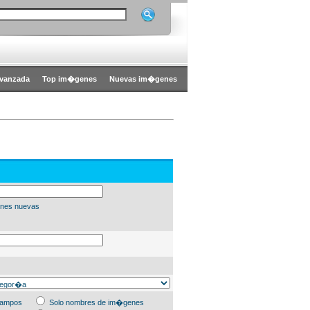
vanzada
Top im�genes
Nuevas im�genes
nes nuevas
campos
Solo nombres de im�genes