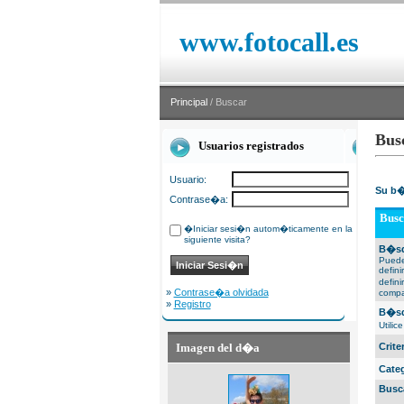
www.fotocall.es
Principal
/ Buscar
Bus
Usuarios registrados
Usuario:
Su b�
Contrase�a:
Busc
�Iniciar sesi�n autom�ticamente en la
siguiente visita?
B�sq
Puede
defin
defin
»
Contrase�a olvidada
compa
»
Registro
B�sq
Utili
Imagen del d�a
Crit
Cate
Busc