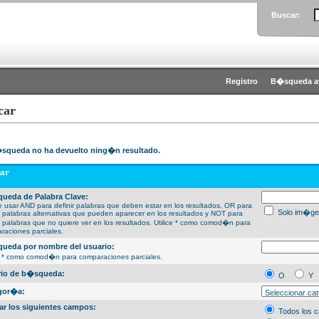
Buscar:
Registro
B�squeda a
car
squeda no ha devuelto ning�n resultado.
ar
ueda de Palabra Clave:
 usar AND para definir palabras que deben estar en los resultados, OR para
Solo im�ge
ir palabras alternativas que pueden aparecer en los resultados y NOT para
ir palabras que no quiere ver en los resultados. Utilice * como comod�n para
raciones parciales.
ueda por nombre del usuario:
ce * como comod�n para comparaciones parciales.
erio de b�squeda:
O
Y
gor�a:
ar los siguientes campos:
Todos los 