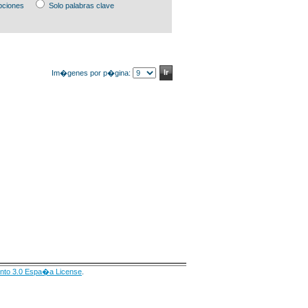
pciones
Solo palabras clave
Im�genes por p�gina:
nto 3.0 Espa�a License
.