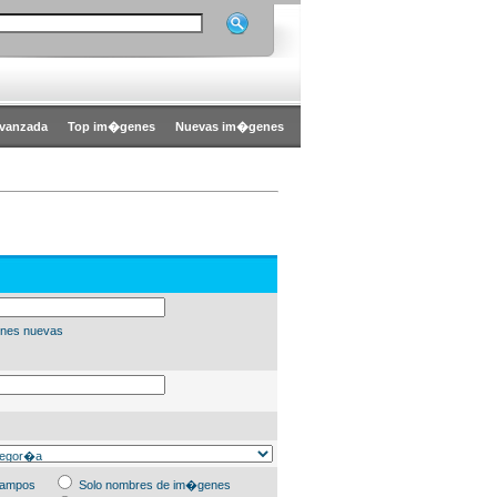
vanzada
Top im�genes
Nuevas im�genes
nes nuevas
campos
Solo nombres de im�genes