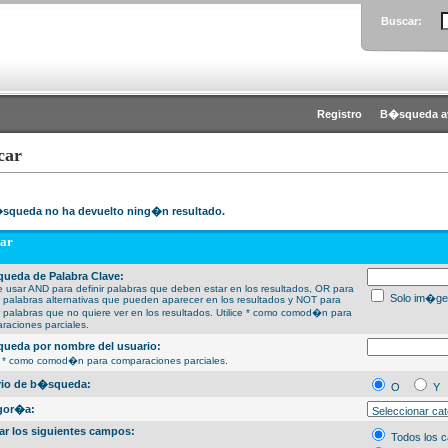
Buscar:
Registro
B�squeda a
car
squeda no ha devuelto ning�n resultado.
ar
ueda de Palabra Clave:
 usar AND para definir palabras que deben estar en los resultados, OR para
Solo im�ge
ir palabras alternativas que pueden aparecer en los resultados y NOT para
ir palabras que no quiere ver en los resultados. Utilice * como comod�n para
raciones parciales.
ueda por nombre del usuario:
ce * como comod�n para comparaciones parciales.
erio de b�squeda:
O
Y
gor�a:
ar los siguientes campos:
Todos los 