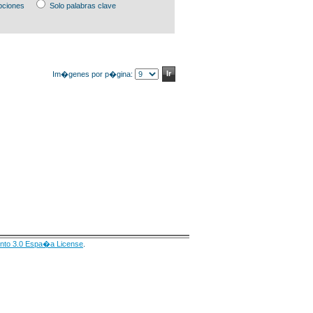
pciones
Solo palabras clave
Im�genes por p�gina:
nto 3.0 Espa�a License
.