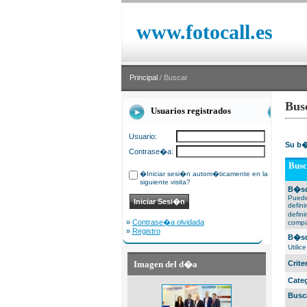
www.fotocall.es
Principal
/ Buscar
Bus
Usuarios registrados
Usuario:
Su b�
Contrase�a:
Busc
�Iniciar sesi�n autom�ticamente en la
siguiente visita?
B�sq
Puede
defin
defin
»
Contrase�a olvidada
compa
»
Registro
B�sq
Utili
Imagen del d�a
Crit
Cate
Busc