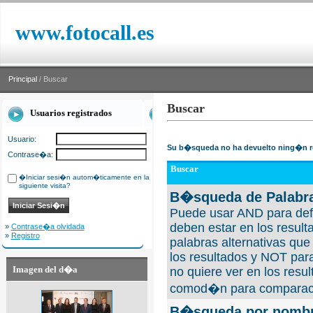
www.fotocall.es
Principal
/ Buscar
Buscar
Usuarios registrados
Usuario:
Su b�squeda no ha devuelto ning�n r
Contrase�a:
Buscar
�Iniciar sesi�n autom�ticamente en la
siguiente visita?
B�squeda de Palabra
Puede usar AND para defi
deben estar en los result
»
Contrase�a olvidada
»
Registro
palabras alternativas qu
los resultados y NOT para
Imagen del d�a
no quiere ver en los resul
comod�n para comparaci
B�squeda por nombre