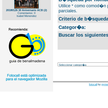
Utilice * como comod�n 
parciales.
20180126 30 Aniversario ACB (2)
Comentarios: 0
Isabel Menendez
Criterio de b�squeda
Categor�a:
Buscar los siguiente
fotocall
by
pyme