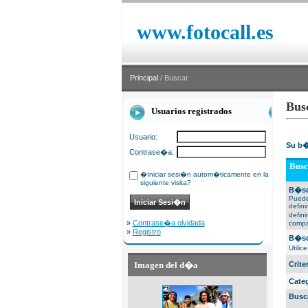
www.fotocall.es
Principal
/ Buscar
Bus
Usuarios registrados
Usuario:
Su b�
Contrase�a:
Busc
�Iniciar sesi�n autom�ticamente en la
siguiente visita?
B�sq
Puede
defin
defin
»
Contrase�a olvidada
compa
»
Registro
B�sq
Utili
Imagen del d�a
Crit
Cate
Busc