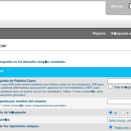
Buscar:
Registro
B�squeda a
car
squeda no ha devuelto ning�n resultado.
ar
ueda de Palabra Clave:
 usar AND para definir palabras que deben estar en los resultados, OR para
Solo im�ge
ir palabras alternativas que pueden aparecer en los resultados y NOT para
ir palabras que no quiere ver en los resultados. Utilice * como comod�n para
raciones parciales.
ueda por nombre del usuario:
ce * como comod�n para comparaciones parciales.
erio de b�squeda:
O
Y
gor�a:
ar los siguientes campos:
Todos los 