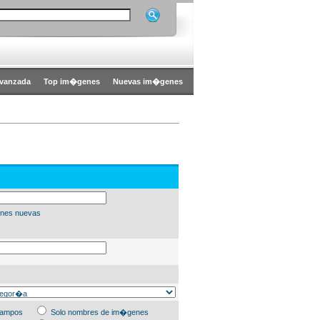
vanzada
Top im�genes
Nuevas im�genes
nes nuevas
campos
Solo nombres de im�genes