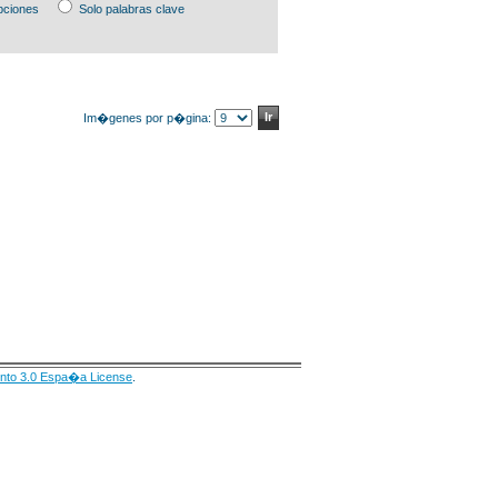
pciones
Solo palabras clave
Im�genes por p�gina:
nto 3.0 Espa�a License
.