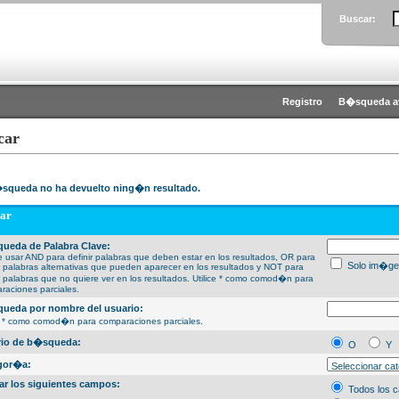
Buscar:
Registro
B�squeda a
car
squeda no ha devuelto ning�n resultado.
ar
ueda de Palabra Clave:
 usar AND para definir palabras que deben estar en los resultados, OR para
Solo im�ge
ir palabras alternativas que pueden aparecer en los resultados y NOT para
ir palabras que no quiere ver en los resultados. Utilice * como comod�n para
raciones parciales.
ueda por nombre del usuario:
ce * como comod�n para comparaciones parciales.
erio de b�squeda:
O
Y
gor�a:
ar los siguientes campos:
Todos los 