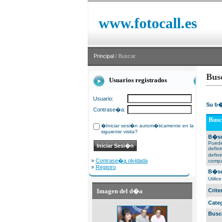
www.fotocall.es
Principal
/ Buscar
Bus
Usuarios registrados
Usuario:
Su b�
Contrase�a:
Busc
�Iniciar sesi�n autom�ticamente en la
siguiente visita?
B�sq
Puede
defin
defin
»
Contrase�a olvidada
compa
»
Registro
B�sq
Utili
Imagen del d�a
Crit
Cate
Busc