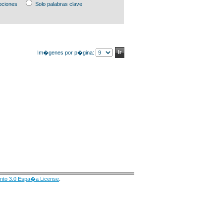
pciones
Solo palabras clave
Im�genes por p�gina:
nto 3.0 Espa�a License
.