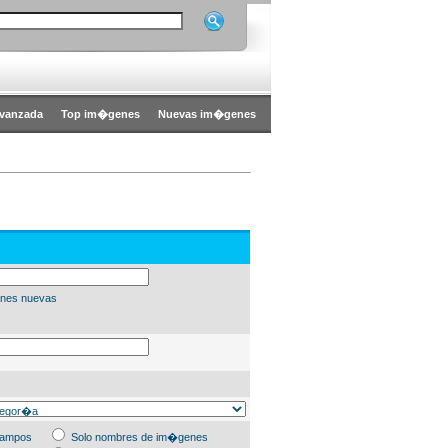
vanzada
Top im�genes
Nuevas im�genes
nes nuevas
campos
Solo nombres de im�genes