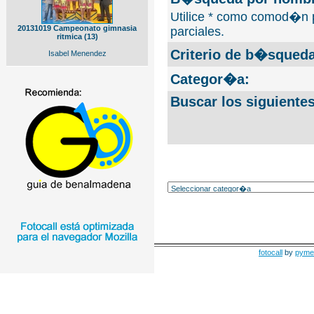
Utilice * como comod�n 
20131019 Campeonato gimnasia
parciales.
ritmica (13)
Criterio de b�squeda
Isabel Menendez
Categor�a:
Buscar los siguiente
fotocall
by
pyme