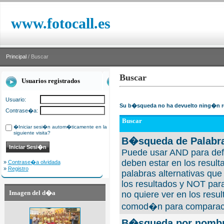
www.fotocall.es
Principal
/ Buscar
Buscar
Usuarios registrados
Usuario:
Su b�squeda no ha devuelto ning�n r
Contrase�a:
Buscar
�Iniciar sesi�n autom�ticamente en la
siguiente visita?
B�squeda de Palabra
Puede usar AND para defi
deben estar en los result
»
Contrase�a olvidada
»
Registro
palabras alternativas qu
los resultados y NOT para
Imagen del d�a
no quiere ver en los resul
comod�n para comparaci
B�squeda por nombre