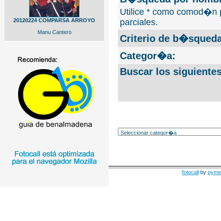
Utilice * como comod�n 
20120224 COMPARSA ARROYO
parciales.
Manu Cantero
Criterio de b�squeda
Categor�a:
Buscar los siguiente
fotocall
by
pyme