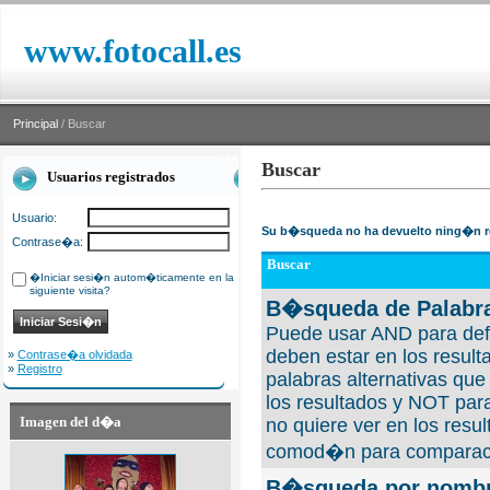
www.fotocall.es
Principal
/ Buscar
Buscar
Usuarios registrados
Usuario:
Su b�squeda no ha devuelto ning�n r
Contrase�a:
Buscar
�Iniciar sesi�n autom�ticamente en la
siguiente visita?
B�squeda de Palabra
Puede usar AND para defi
deben estar en los result
»
Contrase�a olvidada
»
Registro
palabras alternativas qu
los resultados y NOT para
Imagen del d�a
no quiere ver en los resul
comod�n para comparaci
B�squeda por nombre