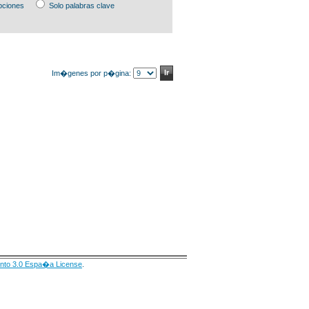
pciones
Solo palabras clave
Im�genes por p�gina:
nto 3.0 Espa�a License
.