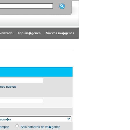
vanzada
Top im�genes
Nuevas im�genes
nes nuevas
campos
Solo nombres de im�genes