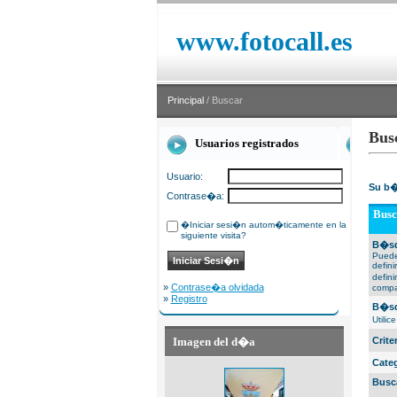
www.fotocall.es
Principal
/ Buscar
Bus
Usuarios registrados
Usuario:
Su b�
Contrase�a:
Busc
�Iniciar sesi�n autom�ticamente en la
siguiente visita?
B�sq
Puede
defin
defin
»
Contrase�a olvidada
compa
»
Registro
B�sq
Utili
Imagen del d�a
Crit
Cate
Busc