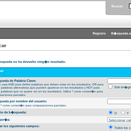
Buscar:
Registro
B�squeda a
car
squeda no ha devuelto ning�n resultado.
ar
ueda de Palabra Clave:
 usar AND para definir palabras que deben estar en los resultados, OR para
Solo im�ge
ir palabras alternativas que pueden aparecer en los resultados y NOT para
ir palabras que no quiere ver en los resultados. Utilice * como comod�n para
raciones parciales.
ueda por nombre del usuario:
ce * como comod�n para comparaciones parciales.
erio de b�squeda:
O
Y
gor�a:
ar los siguientes campos:
Todos los 