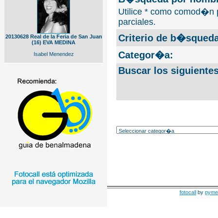
Utilice * como comod�n 
parciales.
Criterio de b�squeda
20130628 Real de la Feria de San Juan
(16) EVA MEDINA
Categor�a:
Isabel Menendez
Buscar los siguiente
fotocall
by
pyme