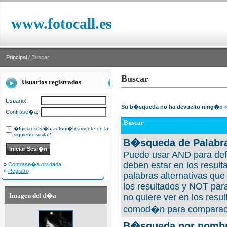
www.fotocall.es
Principal
/ Buscar
Buscar
Usuarios registrados
Usuario:
Su b�squeda no ha devuelto ning�n r
Contrase�a:
Buscar
�Iniciar sesi�n autom�ticamente en la
siguiente visita?
B�squeda de Palabra
Puede usar AND para defi
deben estar en los result
»
Contrase�a olvidada
»
Registro
palabras alternativas qu
los resultados y NOT para
Imagen del d�a
no quiere ver en los resul
comod�n para comparaci
B�squeda por nombre