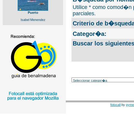
Utilice * como comod�n 
parciales.
Puerto
Isabel Menendez
Criterio de b�squeda
Categor�a:
Buscar los siguiente
fotocall
by
pyme