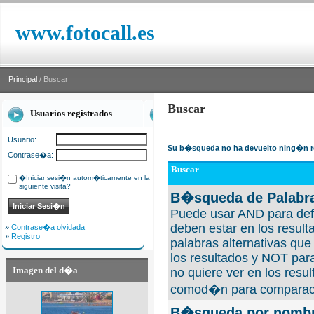
www.fotocall.es
Principal
/ Buscar
Buscar
Usuarios registrados
Usuario:
Su b�squeda no ha devuelto ning�n r
Contrase�a:
Buscar
�Iniciar sesi�n autom�ticamente en la
siguiente visita?
B�squeda de Palabra
Puede usar AND para defi
deben estar en los result
»
Contrase�a olvidada
»
Registro
palabras alternativas qu
los resultados y NOT para
Imagen del d�a
no quiere ver en los resul
comod�n para comparaci
B�squeda por nombre