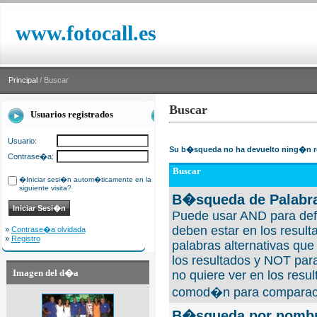
www.fotocall.es
Principal
/ Buscar
Buscar
Usuarios registrados
Usuario:
Su b�squeda no ha devuelto ning�n r
Contrase�a:
Buscar
�Iniciar sesi�n autom�ticamente en la
siguiente visita?
B�squeda de Palabra
Puede usar AND para defi
deben estar en los result
»
Contrase�a olvidada
»
Registro
palabras alternativas qu
los resultados y NOT para
Imagen del d�a
no quiere ver en los resul
comod�n para comparaci
B�squeda por nombre