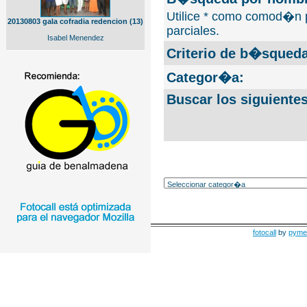
Utilice * como comod�n 
20130803 gala cofradia redencion (13)
parciales.
Isabel Menendez
Criterio de b�squeda
Categor�a:
Buscar los siguiente
fotocall
by
pyme