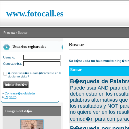
www.fotocall.es
Principal
/ Buscar
Buscar
Usuarios registrados
Usuario:
Su b�squeda no ha devuelto ning�n r
Contrase�a:
Buscar
�Iniciar sesi�n autom�ticamente en la
siguiente visita?
B�squeda de Palabra
Puede usar AND para defi
deben estar en los result
»
Contrase�a olvidada
»
Registro
palabras alternativas qu
los resultados y NOT para
Imagen del d�a
no quiere ver en los resul
comod�n para comparaci
B�squeda por nombre