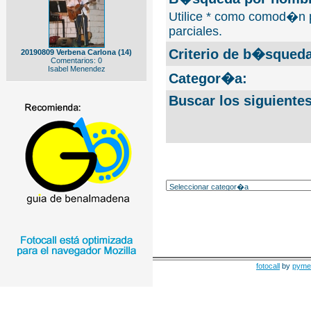
Utilice * como comod�n 
parciales.
Criterio de b�squeda
20190809 Verbena Carlona (14)
Comentarios: 0
Isabel Menendez
Categor�a:
Buscar los siguiente
fotocall
by
pyme