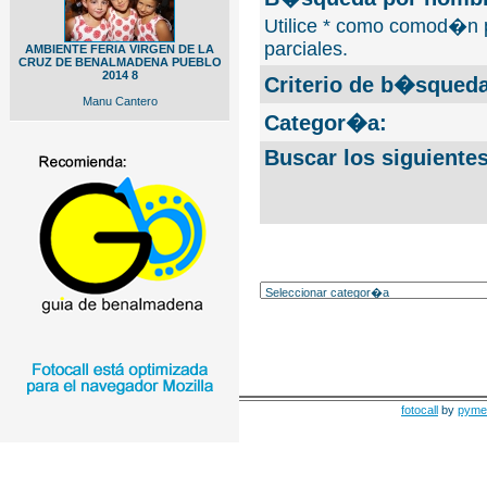
Utilice * como comod�n 
parciales.
AMBIENTE FERIA VIRGEN DE LA
CRUZ DE BENALMADENA PUEBLO
2014 8
Criterio de b�squeda
Manu Cantero
Categor�a:
Buscar los siguiente
fotocall
by
pyme