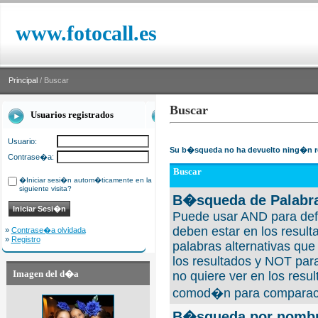
www.fotocall.es
Principal
/ Buscar
Buscar
Usuarios registrados
Usuario:
Su b�squeda no ha devuelto ning�n r
Contrase�a:
Buscar
�Iniciar sesi�n autom�ticamente en la
siguiente visita?
B�squeda de Palabra
Puede usar AND para defi
deben estar en los result
»
Contrase�a olvidada
»
Registro
palabras alternativas qu
los resultados y NOT para
Imagen del d�a
no quiere ver en los resul
comod�n para comparaci
B�squeda por nombre