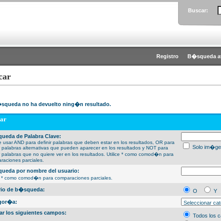
Buscar:
Registro
B�squeda a
car
squeda no ha devuelto ning�n resultado.
ar
ueda de Palabra Clave:
 usar AND para definir palabras que deben estar en los resultados, OR para
Solo im�ge
ir palabras alternativas que pueden aparecer en los resultados y NOT para
ir palabras que no quiere ver en los resultados. Utilice * como comod�n para
raciones parciales.
ueda por nombre del usuario:
ce * como comod�n para comparaciones parciales.
erio de b�squeda:
O
Y
gor�a:
ar los siguientes campos:
Todos los 