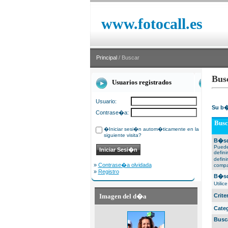
www.fotocall.es
Principal
/ Buscar
Bus
Usuarios registrados
Usuario:
Su b�
Contrase�a:
Busc
�Iniciar sesi�n autom�ticamente en la
siguiente visita?
B�sq
Puede
defin
defin
»
Contrase�a olvidada
compa
»
Registro
B�sq
Utili
Imagen del d�a
Crit
Cate
Busc