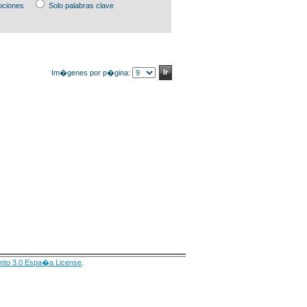
pciones
Solo palabras clave
Im�genes por p�gina:
nto 3.0 Espa�a License
.