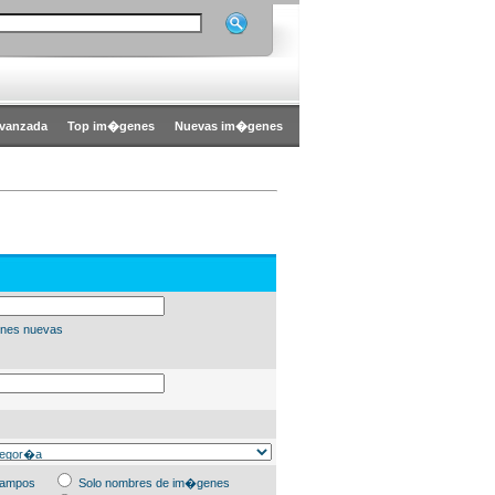
vanzada
Top im�genes
Nuevas im�genes
nes nuevas
campos
Solo nombres de im�genes