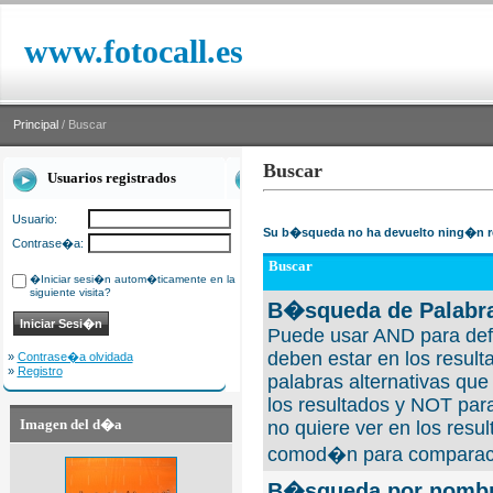
www.fotocall.es
Principal
/ Buscar
Buscar
Usuarios registrados
Usuario:
Su b�squeda no ha devuelto ning�n r
Contrase�a:
Buscar
�Iniciar sesi�n autom�ticamente en la
siguiente visita?
B�squeda de Palabra
Puede usar AND para defi
deben estar en los result
»
Contrase�a olvidada
»
Registro
palabras alternativas qu
los resultados y NOT para
Imagen del d�a
no quiere ver en los resul
comod�n para comparaci
B�squeda por nombre