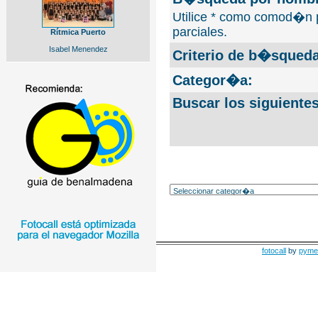
Utilice * como comod�n 
parciales.
Rítmica Puerto
Isabel Menendez
Criterio de b�squeda
Categor�a:
Buscar los siguiente
fotocall
by
pyme