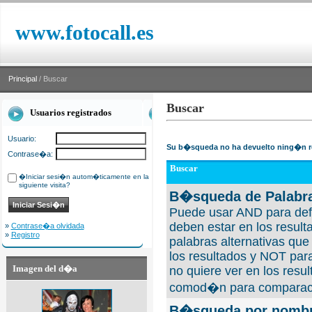
www.fotocall.es
Principal
/ Buscar
Buscar
Usuarios registrados
Usuario:
Su b�squeda no ha devuelto ning�n r
Contrase�a:
Buscar
�Iniciar sesi�n autom�ticamente en la
siguiente visita?
B�squeda de Palabra
Puede usar AND para defi
deben estar en los result
»
Contrase�a olvidada
»
Registro
palabras alternativas qu
los resultados y NOT para
Imagen del d�a
no quiere ver en los resul
comod�n para comparaci
B�squeda por nombre