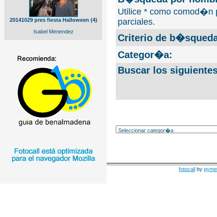
Utilice * como comod�n 
20141029 pres fiesta Halloween (4)
parciales.
Isabel Menendez
Criterio de b�squeda
Categor�a:
Buscar los siguiente
fotocall
by
pyme