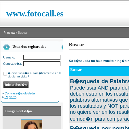
www.fotocall.es
Principal
/ Buscar
Buscar
Usuarios registrados
Usuario:
Su b�squeda no ha devuelto ning�n r
Contrase�a:
Buscar
�Iniciar sesi�n autom�ticamente en la
siguiente visita?
B�squeda de Palabra
Puede usar AND para defi
deben estar en los result
»
Contrase�a olvidada
»
Registro
palabras alternativas qu
los resultados y NOT para
Imagen del d�a
no quiere ver en los resul
comod�n para comparaci
B�squeda por nombre