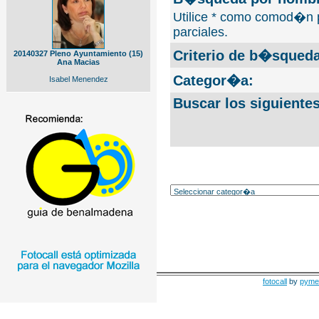
Utilice * como comod�n 
parciales.
Criterio de b�squeda
20140327 Pleno Ayuntamiento (15)
Ana Macias
Categor�a:
Isabel Menendez
Buscar los siguiente
fotocall
by
pyme