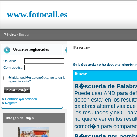
www.fotocall.es
Principal
/ Buscar
Buscar
Usuarios registrados
Usuario:
Su b�squeda no ha devuelto ning�n r
Contrase�a:
Buscar
�Iniciar sesi�n autom�ticamente en la
siguiente visita?
B�squeda de Palabra
Puede usar AND para defi
deben estar en los result
»
Contrase�a olvidada
»
Registro
palabras alternativas qu
los resultados y NOT para
Imagen del d�a
no quiere ver en los resul
comod�n para comparaci
B�squeda por nombre