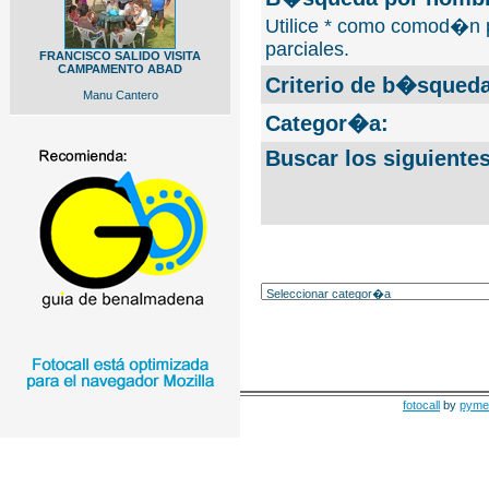
Utilice * como comod�n 
parciales.
FRANCISCO SALIDO VISITA
CAMPAMENTO ABAD
Criterio de b�squeda
Manu Cantero
Categor�a:
Buscar los siguiente
fotocall
by
pyme