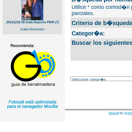
Utilice * como comod�n 
parciales.
Criterio de b�squeda
20141218 28 Gala Deporte PDM (7)
Isabel Menendez
Categor�a:
Buscar los siguiente
fotocall
by
pyme