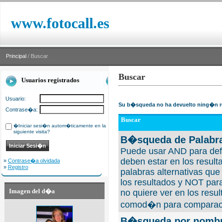
www.fotocall.es
Principal
/ Buscar
Buscar
Usuarios registrados
Usuario:
Su b�squeda no ha devuelto ning�n r
Contrase�a:
Buscar
�Iniciar sesi�n autom�ticamente en la
siguiente visita?
B�squeda de Palabra
Puede usar AND para defi
deben estar en los result
»
Contrase�a olvidada
»
Registro
palabras alternativas qu
los resultados y NOT para
Imagen del d�a
no quiere ver en los resul
comod�n para comparaci
B�squeda por nombre