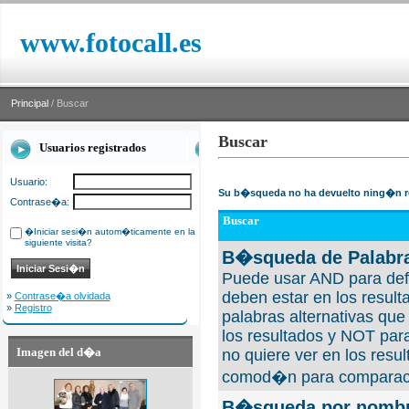
www.fotocall.es
Principal
/ Buscar
Buscar
Usuarios registrados
Usuario:
Su b�squeda no ha devuelto ning�n r
Contrase�a:
Buscar
�Iniciar sesi�n autom�ticamente en la
siguiente visita?
B�squeda de Palabra
Puede usar AND para defi
deben estar en los result
»
Contrase�a olvidada
»
Registro
palabras alternativas qu
los resultados y NOT para
Imagen del d�a
no quiere ver en los resul
comod�n para comparaci
B�squeda por nombre