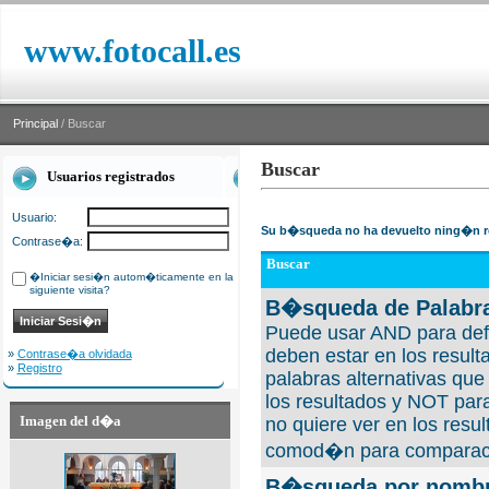
www.fotocall.es
Principal
/ Buscar
Buscar
Usuarios registrados
Usuario:
Su b�squeda no ha devuelto ning�n r
Contrase�a:
Buscar
�Iniciar sesi�n autom�ticamente en la
siguiente visita?
B�squeda de Palabra
Puede usar AND para defi
deben estar en los result
»
Contrase�a olvidada
»
Registro
palabras alternativas qu
los resultados y NOT para
Imagen del d�a
no quiere ver en los resul
comod�n para comparaci
B�squeda por nombre