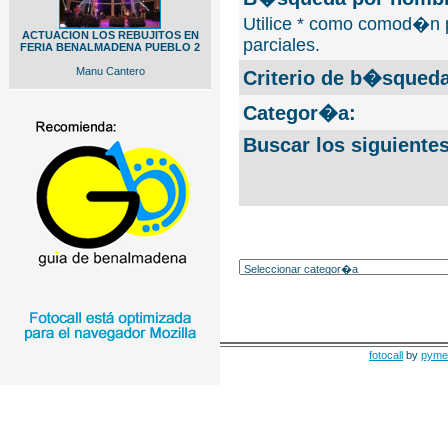
Utilice * como comod�n 
ACTUACION LOS REBUJITOS EN
parciales.
FERIA BENALMADENA PUEBLO 2
Manu Cantero
Criterio de b�squeda
Categor�a:
Buscar los siguiente
fotocall
by
pyme