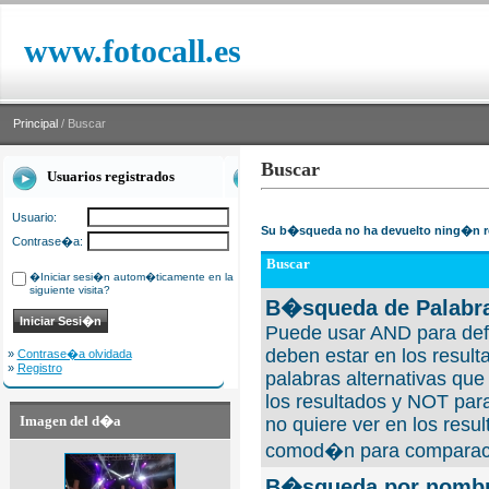
www.fotocall.es
Principal
/ Buscar
Buscar
Usuarios registrados
Usuario:
Su b�squeda no ha devuelto ning�n r
Contrase�a:
Buscar
�Iniciar sesi�n autom�ticamente en la
siguiente visita?
B�squeda de Palabra
Puede usar AND para defi
deben estar en los result
»
Contrase�a olvidada
»
Registro
palabras alternativas qu
los resultados y NOT para
Imagen del d�a
no quiere ver en los resul
comod�n para comparaci
B�squeda por nombre