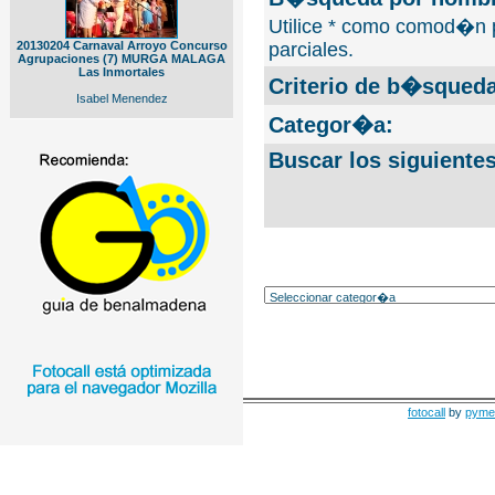
Utilice * como comod�n 
20130204 Carnaval Arroyo Concurso
parciales.
Agrupaciones (7) MURGA MALAGA
Las Inmortales
Criterio de b�squeda
Isabel Menendez
Categor�a:
Buscar los siguiente
fotocall
by
pyme