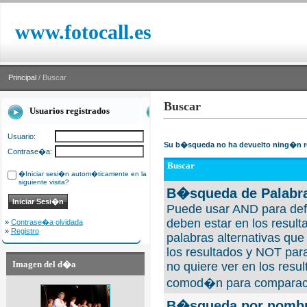
www.fotocall.es
Principal
/ Buscar
Buscar
Usuarios registrados
Usuario:
Su b�squeda no ha devuelto ning�n r
Contrase�a:
Buscar
�Iniciar sesi�n autom�ticamente en la
siguiente visita?
B�squeda de Palabra
Puede usar AND para defi
deben estar en los result
»
Contrase�a olvidada
»
Registro
palabras alternativas qu
los resultados y NOT para
Imagen del d�a
no quiere ver en los resul
comod�n para comparaci
B�squeda por nombre