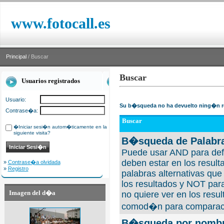
www.fotocall.es
Principal
/ Buscar
Buscar
Usuarios registrados
Usuario:
Su b�squeda no ha devuelto ning�n r
Contrase�a:
Buscar
�Iniciar sesi�n autom�ticamente en la
siguiente visita?
B�squeda de Palabra
Puede usar AND para defi
deben estar en los result
»
Contrase�a olvidada
»
Registro
palabras alternativas qu
los resultados y NOT para
Imagen del d�a
no quiere ver en los resul
comod�n para comparaci
B�squeda por nombre