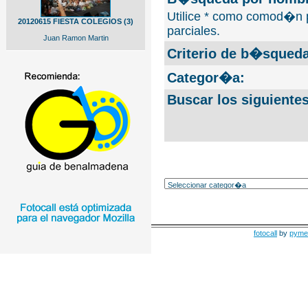
Utilice * como comod�n 
20120615 FIESTA COLEGIOS (3)
parciales.
Juan Ramon Martin
Criterio de b�squeda
Categor�a:
Buscar los siguiente
fotocall
by
pyme