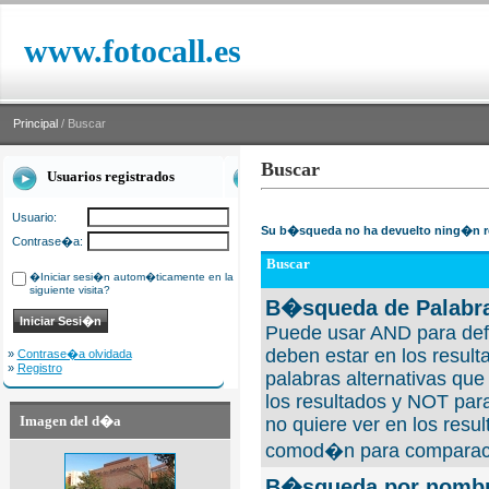
www.fotocall.es
Principal
/ Buscar
Buscar
Usuarios registrados
Usuario:
Su b�squeda no ha devuelto ning�n r
Contrase�a:
Buscar
�Iniciar sesi�n autom�ticamente en la
siguiente visita?
B�squeda de Palabra
Puede usar AND para defi
deben estar en los result
»
Contrase�a olvidada
»
Registro
palabras alternativas qu
los resultados y NOT para
Imagen del d�a
no quiere ver en los resul
comod�n para comparaci
B�squeda por nombre