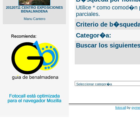
Utilice * como comod�n 
20120711 CENTRO EXPOSICIONES
BENALMADENA
parciales.
Manu Cantero
Criterio de b�squeda
Categor�a:
Buscar los siguiente
fotocall
by
pyme