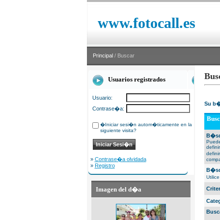
www.fotocall.es
Principal
/ Buscar
Bus
Usuarios registrados
Usuario:
Su b�
Contrase�a:
Busc
�Iniciar sesi�n autom�ticamente en la
siguiente visita?
B�sq
Puede
defin
defin
»
Contrase�a olvidada
compa
»
Registro
B�sq
Utili
Imagen del d�a
Crit
Cate
Busc