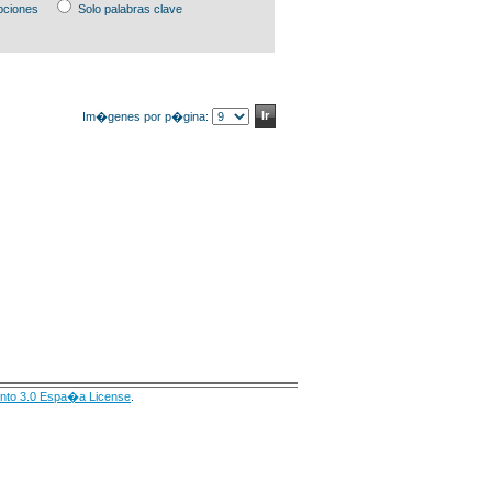
pciones
Solo palabras clave
Im�genes por p�gina:
nto 3.0 Espa�a License
.