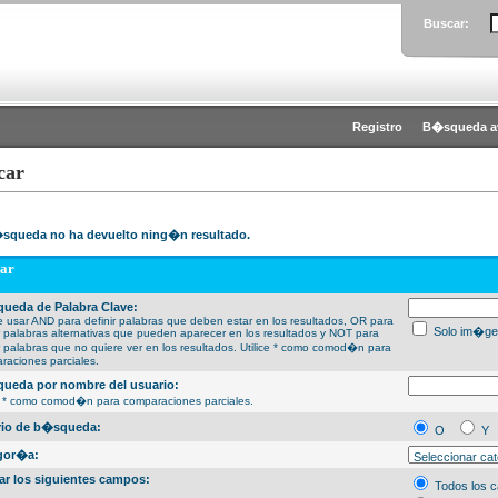
Buscar:
Registro
B�squeda a
car
squeda no ha devuelto ning�n resultado.
ar
ueda de Palabra Clave:
 usar AND para definir palabras que deben estar en los resultados, OR para
Solo im�ge
ir palabras alternativas que pueden aparecer en los resultados y NOT para
ir palabras que no quiere ver en los resultados. Utilice * como comod�n para
raciones parciales.
ueda por nombre del usuario:
ce * como comod�n para comparaciones parciales.
erio de b�squeda:
O
Y
gor�a:
ar los siguientes campos:
Todos los 