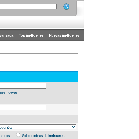
vanzada
Top im�genes
Nuevas im�genes
nes nuevas
campos
Solo nombres de im�genes