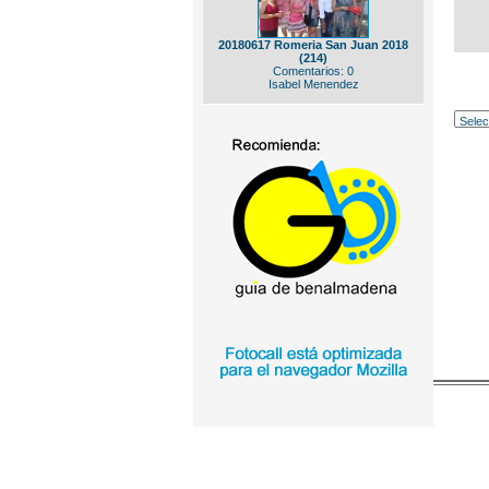
20180617 Romeria San Juan 2018
(214)
Comentarios: 0
Isabel Menendez