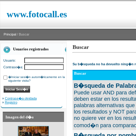
www.fotocall.es
Principal
/ Buscar
Buscar
Usuarios registrados
Usuario:
Su b�squeda no ha devuelto ning�n r
Contrase�a:
Buscar
�Iniciar sesi�n autom�ticamente en la
siguiente visita?
B�squeda de Palabra
Puede usar AND para defi
deben estar en los result
»
Contrase�a olvidada
»
Registro
palabras alternativas qu
los resultados y NOT para
Imagen del d�a
no quiere ver en los resul
comod�n para comparaci
B�squeda por nombre