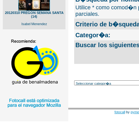
Utilice * como comod�n 
20120310 PREGON SEMANA SANTA
parciales.
(14)
Criterio de b�squeda
Isabel Menendez
Categor�a:
Buscar los siguiente
fotocall
by
pyme