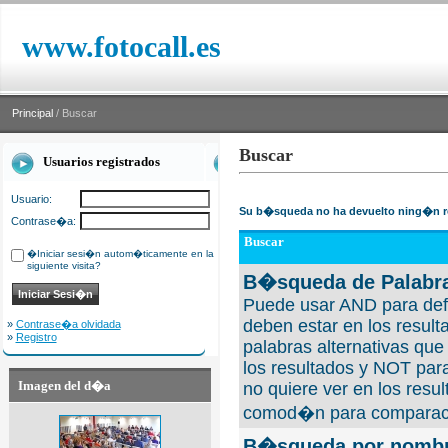
www.fotocall.es
Principal
/ Buscar
Buscar
Usuarios registrados
Usuario:
Su b�squeda no ha devuelto ning�n r
Contrase�a:
Buscar
�Iniciar sesi�n autom�ticamente en la
siguiente visita?
B�squeda de Palabra
Puede usar AND para defi
deben estar en los result
»
Contrase�a olvidada
»
Registro
palabras alternativas qu
los resultados y NOT para
Imagen del d�a
no quiere ver en los resul
comod�n para comparaci
B�squeda por nombre