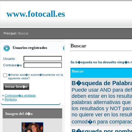
www.fotocall.es
Principal
/ Buscar
Buscar
Usuarios registrados
Usuario:
Su b�squeda no ha devuelto ning�n r
Contrase�a:
Buscar
�Iniciar sesi�n autom�ticamente en la
siguiente visita?
B�squeda de Palabra
Puede usar AND para defi
deben estar en los result
»
Contrase�a olvidada
»
Registro
palabras alternativas qu
los resultados y NOT para
Imagen del d�a
no quiere ver en los resul
comod�n para comparaci
B�squeda por nombre