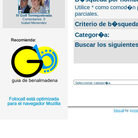
Utilice * como comod�n 
parciales.
IV Golf Torrequebrada
Comentarios: 0
Criterio de b�squeda
Isabel Menendez
Categor�a:
Buscar los siguiente
fotocall
by
pyme