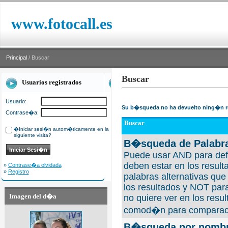
www.fotocall.es
Principal
/ Buscar
Buscar
Usuarios registrados
Usuario:
Su b�squeda no ha devuelto ning�n r
Contrase�a:
Buscar
�Iniciar sesi�n autom�ticamente en la
siguiente visita?
B�squeda de Palabra
Puede usar AND para defi
deben estar en los result
»
Contrase�a olvidada
»
Registro
palabras alternativas qu
los resultados y NOT para
Imagen del d�a
no quiere ver en los resul
comod�n para comparaci
B�squeda por nombre