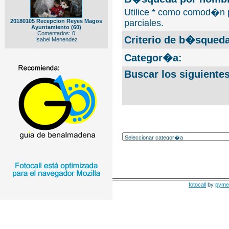
Utilice * como comod�n 
20180105 Recepcion Reyes Magos
parciales.
Ayuntamiento (60)
Comentarios: 0
Criterio de b�squeda
Isabel Menendez
Categor�a:
Buscar los siguiente
fotocall
by
pyme