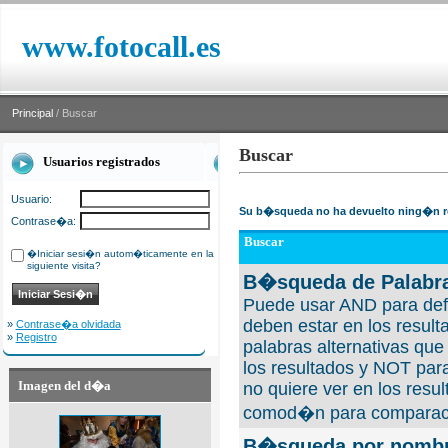
www.fotocall.es
Principal
/ Buscar
Buscar
Usuarios registrados
Usuario:
Su b�squeda no ha devuelto ning�n r
Contrase�a:
Buscar
�Iniciar sesi�n autom�ticamente en la
siguiente visita?
B�squeda de Palabra
Puede usar AND para defi
deben estar en los result
»
Contrase�a olvidada
»
Registro
palabras alternativas qu
los resultados y NOT para
Imagen del d�a
no quiere ver en los resul
comod�n para comparaci
B�squeda por nombre