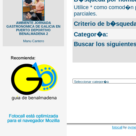
Utilice * como comod�n 
parciales.
Criterio de b�squeda
AMBIENTE JORNADA
GASTRONOMICA DE GALICIA EN
PUERTO DEPORTIVO
Categor�a:
BENALMADENA 2
Manu Cantero
Buscar los siguiente
fotocall
by
pyme