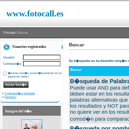
www.fotocall.es
Principal
/ Buscar
Buscar
Usuarios registrados
Usuario:
Su b�squeda no ha devuelto ning�n r
Contrase�a:
Buscar
�Iniciar sesi�n autom�ticamente en la
siguiente visita?
B�squeda de Palabra
Puede usar AND para defi
deben estar en los result
»
Contrase�a olvidada
»
Registro
palabras alternativas qu
los resultados y NOT para
Imagen del d�a
no quiere ver en los resul
comod�n para comparaci
B�squeda por nombre