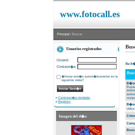
www.fotocall.es
Principal
/ Buscar
Bus
Usuarios registrados
Usuario:
Su b�
Contrase�a:
Busc
�Iniciar sesi�n autom�ticamente en la
siguiente visita?
B�sq
Puede
defin
defin
»
Contrase�a olvidada
compa
»
Registro
B�sq
Utili
Imagen del d�a
Crit
Cate
Busc