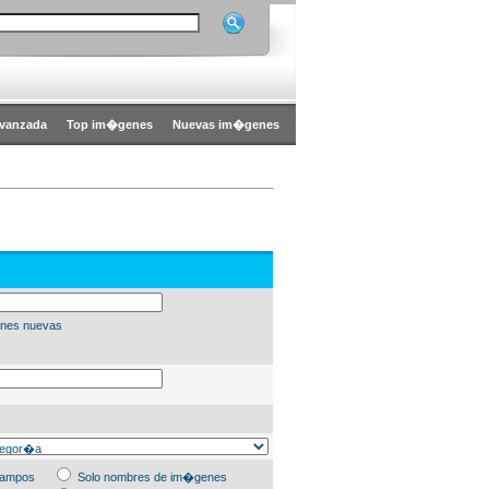
vanzada
Top im�genes
Nuevas im�genes
nes nuevas
campos
Solo nombres de im�genes