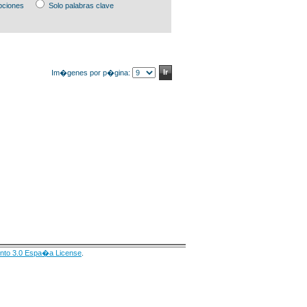
pciones
Solo palabras clave
Im�genes por p�gina:
nto 3.0 Espa�a License
.