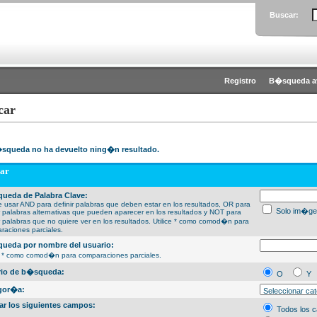
Buscar:
Registro
B�squeda a
car
squeda no ha devuelto ning�n resultado.
ar
ueda de Palabra Clave:
 usar AND para definir palabras que deben estar en los resultados, OR para
Solo im�ge
ir palabras alternativas que pueden aparecer en los resultados y NOT para
ir palabras que no quiere ver en los resultados. Utilice * como comod�n para
raciones parciales.
ueda por nombre del usuario:
ce * como comod�n para comparaciones parciales.
erio de b�squeda:
O
Y
gor�a:
ar los siguientes campos:
Todos los 